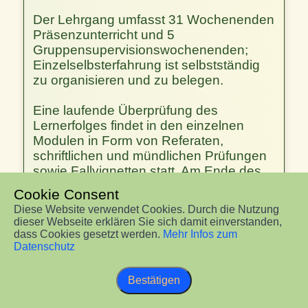
Der Lehrgang umfasst 31 Wochenenden
Präsenzunterricht und 5
Gruppensupervisionswochenenden;
Einzelselbsterfahrung ist selbstständig
zu organisieren und zu belegen.
Eine laufende Überprüfung des
Lernerfolges findet in den einzelnen
Modulen in Form von Referaten,
schriftlichen und mündlichen Prüfungen
sowie Fallvignetten statt. Am Ende des
Lehrgangs ist eine mündliche Prüfung
Cookie Consent
(Abschlussprüfung) zu absolvieren.
Diese Website verwendet Cookies. Durch die Nutzung
dieser Webseite erklären Sie sich damit einverstanden,
Nächster Lehrgangsstart: Sommer
dass Cookies gesetzt werden.
Mehr Infos zum
2027
Datenschutz
Lehrgangsort
: 3390 Melk, Wiener
Bestätigen
Straße 45/1. Stock